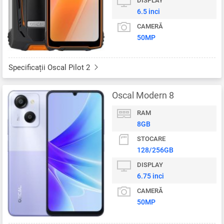
DISPLAY
6.5 inci
CAMERĂ
50MP
Specificații Oscal Pilot 2
Oscal Modern 8
RAM
8GB
STOCARE
128/256GB
DISPLAY
6.75 inci
CAMERĂ
50MP