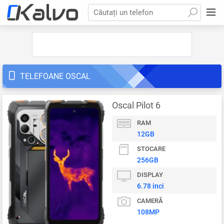
Căutați un telefon
TELEFOANE OSCAL
Oscal Pilot 6
RAM
12GB
STOCARE
256GB
DISPLAY
6.78 inci
CAMERĂ
108MP