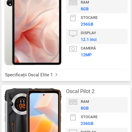
RAM
8GB
STOCARE
256GB
DISPLAY
12.1 inci
CAMERĂ
12MP
Specificații Oscal Elite 1
Oscal Pilot 2
RAM
8GB
STOCARE
256GB