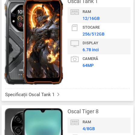
Oscal Tank 1
RAM
12/16GB
STOCARE
256/512GB
DISPLAY
6.78 inci
CAMERĂ
64MP
Specificații Oscal Tank 1
Oscal Tiger 8
RAM
4/8GB