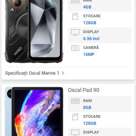
RAM
4GB
STOCARE
128GB
DISPLAY
6.56 inci
CAMERĂ
16MP
Specificații Oscal Marine 1
Oscal Pad 90
RAM
8GB
STOCARE
128GB
DISPLAY