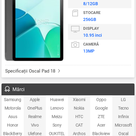
8/12GB
STOCARE
256GB
DISPLAY
10.95 inci
CAMERĂ
13MP
Specificații Oscal Pad 18
Mărci
Samsung
Apple
Huawei
Xiaomi
Oppo
LG
Motorola
OnePlus
Lenovo
Nokia
Google
Tecno
Asus
Realme
Meizu
HTC
ZTE
Infinix
Honor
Vivo
Sony
CAT
Acer
Microsoft
BlackBerry
Ulefone
OUKITEL
Archos
Blackview
Oscal