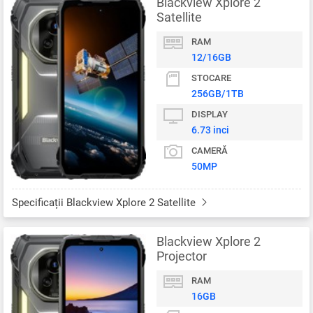
Blackview Xplore 2
Satellite
RAM
12/16GB
STOCARE
256GB/1TB
DISPLAY
6.73 inci
CAMERĂ
50MP
Specificații Blackview Xplore 2 Satellite
Blackview Xplore 2
Projector
RAM
16GB