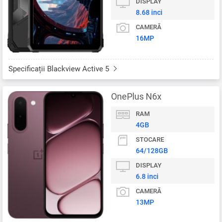
DISPLAY
8.68 inci
CAMERĂ
16MP
Specificații Blackview Active 5
OnePlus N6x
RAM
4GB
STOCARE
64/128GB
DISPLAY
6.8 inci
CAMERĂ
13MP