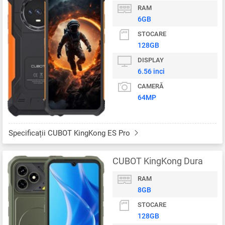
RAM
6GB
STOCARE
128GB
DISPLAY
6.56 inci
CAMERĂ
64MP
Specificații CUBOT KingKong ES Pro
CUBOT KingKong Dura
RAM
8GB
STOCARE
128GB