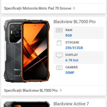
Specificații Motorola Moto Pad 70 Groove
Blackview BL7000 Pro
RAM
8GB
STOCARE
256/512GB
DISPLAY
6.78 inci
CAMERĂ
50MP
Specificații Blackview BL7000 Pro
Blackview Active 7