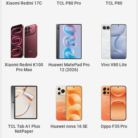
Xiaomi Redmi 17C
TCL P80 Pro
TCL P80
Xiaomi Redmi K100
Huawei MatePad Pro
Vivo V80 Lite
Pro Max
12 (2026)
TCL Tab A1 Plus
Huawei nova 16 SE
Oppo F35 Pro
NxtPaper