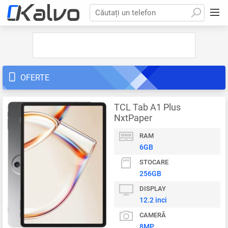
Căutați un telefon
OFERTE
TCL Tab A1 Plus
NxtPaper
RAM
6GB
STOCARE
256GB
DISPLAY
12.2 inci
CAMERĂ
8MP