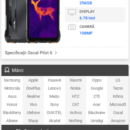
256GB
DISPLAY
6.78 inci
CAMERĂ
108MP
Specificații Oscal Pilot 6
Mărci
Samsung
Apple
Huawei
Xiaomi
Oppo
LG
Motorola
OnePlus
Lenovo
Nokia
Google
Tecno
Asus
Realme
Meizu
HTC
ZTE
Infinix
Honor
Vivo
Sony
CAT
Acer
Microsoft
BlackBerry
Ulefone
OUKITEL
Archos
Blackview
Oscal
Allview
Sharp
Alcatel
Nothing
Umidigi
Amazon