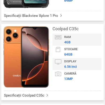
64MP
Specificații Blackview Xplore 1 Pro
Coolpad C35c
RAM
4GB
STOCARE
64GB
DISPLAY
6.56 inci
CAMERĂ
13MP
Specificații Coolpad C35c