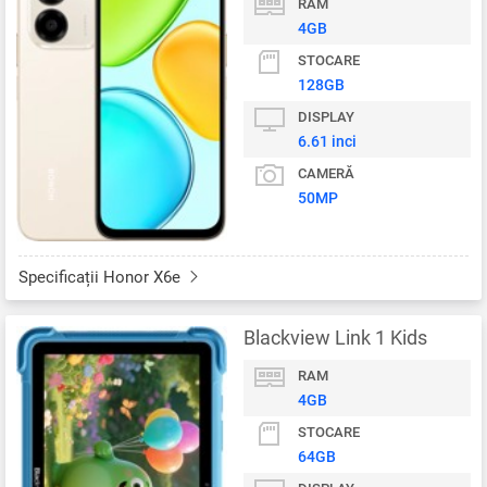
RAM
4GB
STOCARE
128GB
DISPLAY
6.61 inci
CAMERĂ
50MP
Specificații Honor X6e
Blackview Link 1 Kids
RAM
4GB
STOCARE
64GB