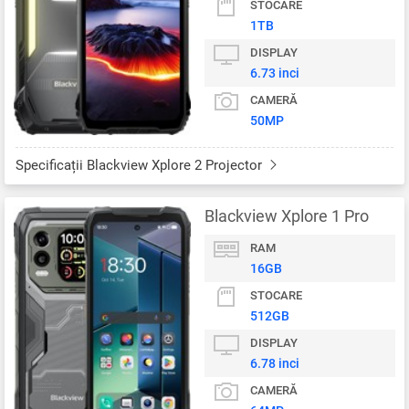
STOCARE
1TB
DISPLAY
6.73 inci
CAMERĂ
50MP
Specificații Blackview Xplore 2 Projector
Blackview Xplore 1 Pro
RAM
16GB
STOCARE
512GB
DISPLAY
6.78 inci
CAMERĂ