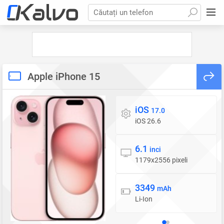
Căutați un telefon
Apple iPhone 15
iOS
Sistem de operare
17.0
iOS 26.6
6.1
Display
inci
1179x2556 pixeli
3349
Baterie
mAh
Li-Ion