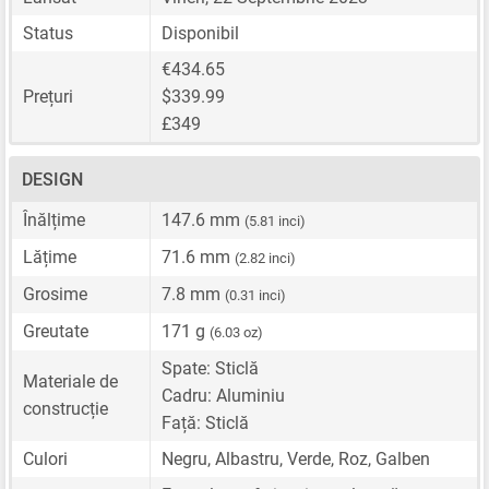
Status
Disponibil
€434.65
Prețuri
$339.99
£349
DESIGN
Înălțime
147.6 mm
(5.81 inci)
Lățime
71.6 mm
(2.82 inci)
Grosime
7.8 mm
(0.31 inci)
Greutate
171 g
(6.03 oz)
Spate: Sticlă
Materiale de
Cadru: Aluminiu
construcție
Față: Sticlă
Culori
Negru, Albastru, Verde, Roz, Galben