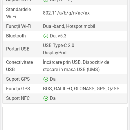
Standardele
802.11/a/b/g/n/ac/ax
Wi-Fi
Funcții Wi-Fi
Dual-band, Hotspot mobil
Bluetooth
Da, v5.3
USB Type-C 2.0
Porturi USB
DisplayPort
Conectivitate
Încărcare prin USB, Dispozitiv de
USB
stocare în masă USB (UMS)
Suport GPS
Da
Funcții GPS
BDS, GALILEO, GLONASS, GPS, QZSS
Suport NFC
Da