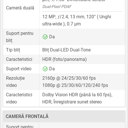
Dual-Pixel PDAF
Cameră duală
ƒ
12 MP
,
/2.4,
13 mm
, 120° ( Unghi
ultra-wide ),
0.7 μm
Suport pentru
Da
bliț
Tip bliț
Bliț Dual-LED Dual-Tone
Caracteristici
HDR (foto/panorama)
Suport video
Da
Rezoluție
2160p @ 24/25/30/60 fps
video
1080p @ 25/30/60/120/240 fps
Caracteristici
Dolby Vision HDR (până la 60 fps),
video
HDR, Înregistrare sunet stereo
CAMERĂ FRONTALĂ
Suport pentru