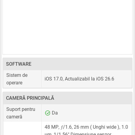
SOFTWARE
Sistem de
iOS 17.0, Actualizabil la iOS 26.6
operare
CAMERĂ PRINCIPALĂ
Suport pentru
Da
cameră
ƒ
48 MP
,
/1.6,
26 mm
( Unghi wide ),
1.0
μm
,
1/1.56"
Dimensiune senzor