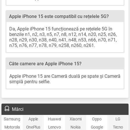
Apple iPhone 15 este compatibil cu rețelele 5G?
Da, Apple iPhone 15 funcționează pe rețelele 5G în
benzile n1, n2, n3, n5, n7, n8, n12, n14, n20, n25, n26,
n28, n29, n30, n38, n40, n41, n48, n53, n66, n70, n71,
n75, n76, n77, n78, n79, n258, n260, n261.
Câte camere are Apple iPhone 15?
Apple iPhone 15 are Cameră duală pe spate și Cameră
simplă pentru selfie.
Mărci
Samsung
Apple
Huawei
Xiaomi
Oppo
LG
Motorola
OnePlus
Lenovo
Nokia
Google
Tecno