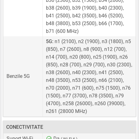
b30 (2300), b32 (1500), b34 (2000),
b38 (2600), b39 (1900), b40 (2300),
b41 (2500), b42 (3500), b46 (5200),
b48 (3800), b53 (2500), b66 (1700),
b71 (600 MHz)
5G:
n1 (2100), n2 (1900), n3 (1800), n5
(850), n7 (2600), n8 (900), n12 (700),
n14 (700), n20 (800), n25 (1900), n26
(850), n28 (700), n29 (700), n30 (2300),
n38 (2600), n40 (2300), n41 (2500),
Benzile 5G
n48 (3500), n53 (2500), n66 (2100),
n70 (2000), n71 (600), n75 (1500), n76
(1500), n77 (3700), n78 (3500), n79
(4700), n258 (26000), n260 (39000),
n261 (28000 MHz)
CONECTIVITATE
Suport Wi-Fi
Da
( Wi-Fi 6 )