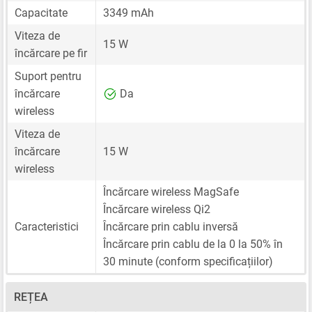
Capacitate
3349 mAh
Viteza de
15 W
încărcare pe fir
Suport pentru
încărcare
Da
wireless
Viteza de
încărcare
15 W
wireless
Încărcare wireless MagSafe
Încărcare wireless Qi2
Caracteristici
Încărcare prin cablu inversă
Încărcare prin cablu de la 0 la 50% în
30 minute (conform specificațiilor)
REȚEA