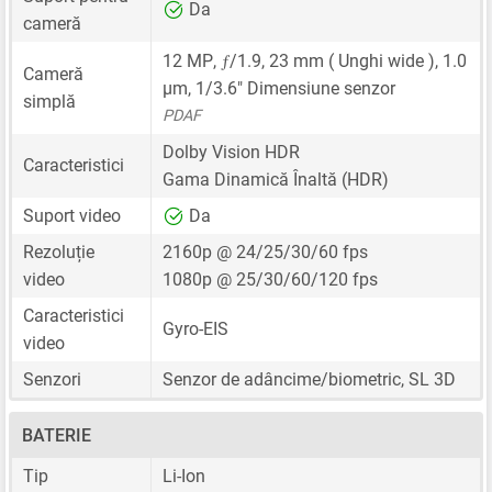
Da
cameră
ƒ
12 MP
,
/1.9,
23 mm
( Unghi wide ),
1.0
Cameră
μm
,
1/3.6"
Dimensiune senzor
simplă
PDAF
Dolby Vision HDR
Caracteristici
Gama Dinamică Înaltă (HDR)
Suport video
Da
Rezoluție
2160p @ 24/25/30/60 fps
video
1080p @ 25/30/60/120 fps
Caracteristici
Gyro-EIS
video
Senzori
Senzor de adâncime/biometric, SL 3D
BATERIE
Tip
Li-Ion