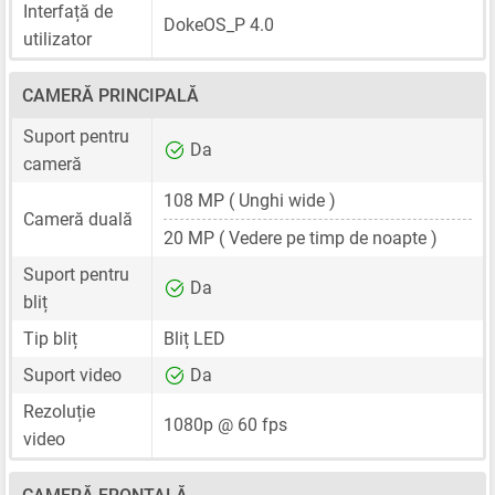
Interfață de
DokeOS_P 4.0
utilizator
CAMERĂ PRINCIPALĂ
Suport pentru
Da
cameră
108 MP
( Unghi wide )
Cameră duală
20 MP
( Vedere pe timp de noapte )
Suport pentru
Da
bliț
Tip bliț
Bliț LED
Suport video
Da
Rezoluție
1080p @ 60 fps
video