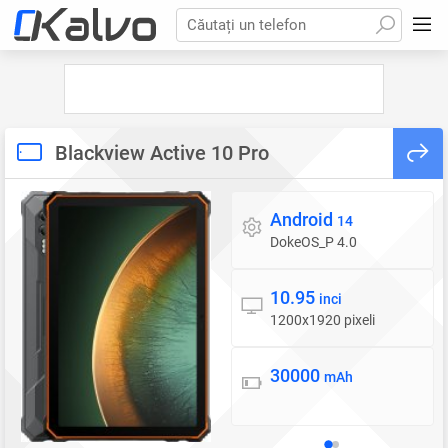
Căutați un telefon
Blackview Active 10 Pro
Android
Sistem de operare
14
DokeOS_P 4.0
10.95
Display
inci
1200x1920 pixeli
30000
Baterie
mAh