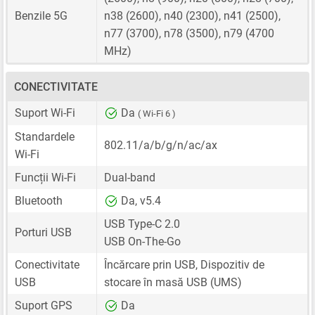
Benzile 5G
n38 (2600), n40 (2300), n41 (2500),
n77 (3700), n78 (3500), n79 (4700
MHz)
CONECTIVITATE
Suport Wi-Fi
Da
( Wi-Fi 6 )
Standardele
802.11/a/b/g/n/ac/ax
Wi-Fi
Funcții Wi-Fi
Dual-band
Bluetooth
Da, v5.4
USB Type-C 2.0
Porturi USB
USB On-The-Go
Conectivitate
Încărcare prin USB, Dispozitiv de
USB
stocare în masă USB (UMS)
Suport GPS
Da