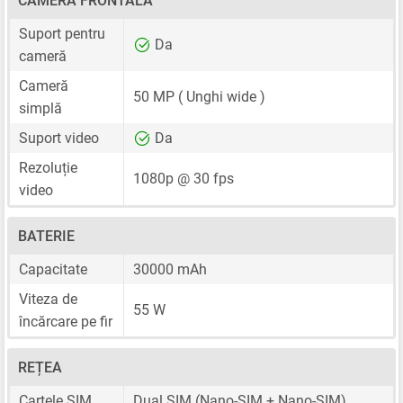
CAMERĂ FRONTALĂ
Suport pentru
Da
cameră
Cameră
50 MP
( Unghi wide )
simplă
Suport video
Da
Rezoluție
1080p @ 30 fps
video
BATERIE
Capacitate
30000 mAh
Viteza de
55 W
încărcare pe fir
REȚEA
Cartele SIM
Dual SIM
(Nano-SIM + Nano-SIM)