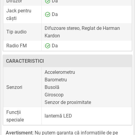
Difuzor
Da
Jack pentru
Da
căști
Difuzoare stereo, Reglat de Harman
Tip audio
Kardon
Radio FM
Da
CARACTERISTICI
Accelerometru
Barometru
Senzori
Busolă
Giroscop
Senzor de proximitate
Funcții
lanternă LED
speciale
Avertisment:
Nu putem garanta că informațiile de pe