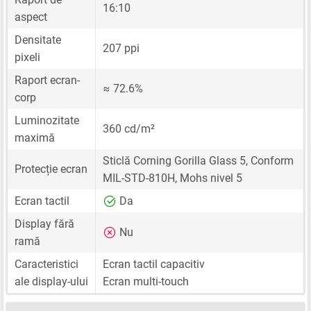
16:10
aspect
Densitate
207 ppi
pixeli
Raport ecran-
≈ 72.6%
corp
Luminozitate
360 cd/m²
maximă
Sticlă Corning Gorilla Glass 5, Conform
Protecție ecran
MIL-STD-810H, Mohs nivel 5
Ecran tactil
Da
Display fără
Nu
ramă
Caracteristici
Ecran tactil capacitiv
ale display-ului
Ecran multi-touch