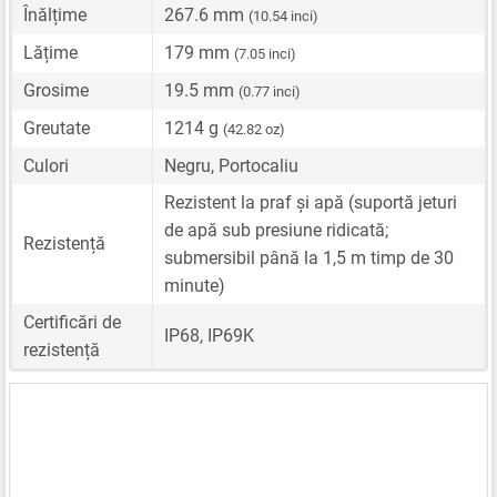
Înălțime
267.6 mm
(10.54 inci)
Lățime
179 mm
(7.05 inci)
Grosime
19.5 mm
(0.77 inci)
Greutate
1214 g
(42.82 oz)
Culori
Negru, Portocaliu
Rezistent la praf și apă (suportă jeturi
de apă sub presiune ridicată;
Rezistență
submersibil până la 1,5 m timp de 30
minute)
Certificări de
IP68, IP69K
rezistență