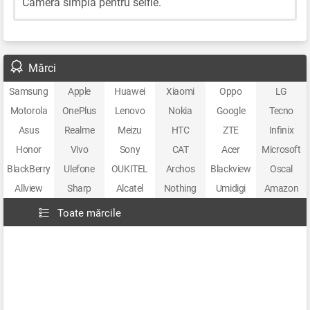
Cameră simplă pentru selfie.
Mărci
Samsung
Apple
Huawei
Xiaomi
Oppo
LG
Motorola
OnePlus
Lenovo
Nokia
Google
Tecno
Asus
Realme
Meizu
HTC
ZTE
Infinix
Honor
Vivo
Sony
CAT
Acer
Microsoft
BlackBerry
Ulefone
OUKITEL
Archos
Blackview
Oscal
Allview
Sharp
Alcatel
Nothing
Umidigi
Amazon
Toate mărcile