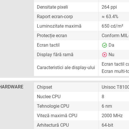
Densitate pixeli
264 ppi
Raport ecran-corp
≈ 63.4%
Luminozitate maximă
650 cd/m²
Protecție ecran
Conform MIL-
Ecran tactil
Da
Display fără ramă
Nu
Ecran tactil c
Caracteristici ale display-ului
Ecran multi-t
HARDWARE
Chipset
Unisoc T810
Nuclee CPU
8
Tehnologie CPU
6 nm
Viteză maximă CPU
2000 MHz
Arhitectură CPU
64-bit