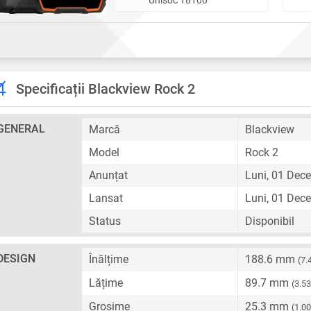
Specificații Blackview Rock 2
GENERAL
Marcă
Blackview
Model
Rock 2
Anunțat
Luni, 01 Dec
Lansat
Luni, 01 Dec
Status
Disponibil
DESIGN
Înălțime
188.6 mm
(7.
Lățime
89.7 mm
(3.53
Grosime
25.3 mm
(1.00