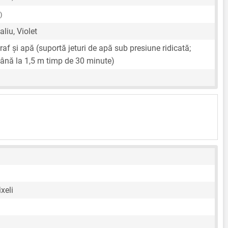
)
liu, Violet
raf și apă (suportă jeturi de apă sub presiune ridicată;
ână la 1,5 m timp de 30 minute)
xeli