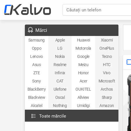
Căutați un telefon
Mărci
Samsung
Apple
Huawei
Xiaomi
Oppo
LG
Motorola
OnePlus
Lenovo
Nokia
Google
Tecno
Asus
Realme
Meizu
HTC
ZTE
Infinix
Honor
Vivo
Sony
CAT
Acer
Microsoft
BlackBerry
Ulefone
OUKITEL
Archos
Blackview
Oscal
Allview
Sharp
Alcatel
Nothing
Umidigi
Amazon
Toate mărcile