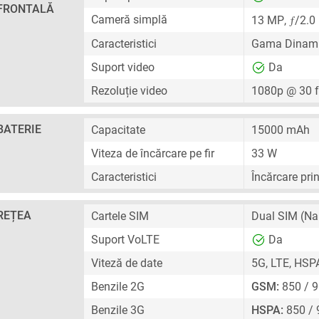
FRONTALĂ
ƒ
Cameră simplă
13 MP
,
/2.0
Caracteristici
Gama Dinami
Suport video
Da
Rezoluție video
1080p @ 30 
BATERIE
Capacitate
15000 mAh
Viteza de încărcare pe fir
33 W
Caracteristici
Încărcare pri
REȚEA
Cartele SIM
Dual SIM
(Na
Suport VoLTE
Da
Viteză de date
5G, LTE, HSP
Benzile 2G
GSM:
850 / 9
Benzile 3G
HSPA:
850 / 