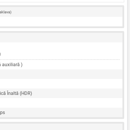
aklava)
)
ă auxiliară )
că Înaltă (HDR)
fps