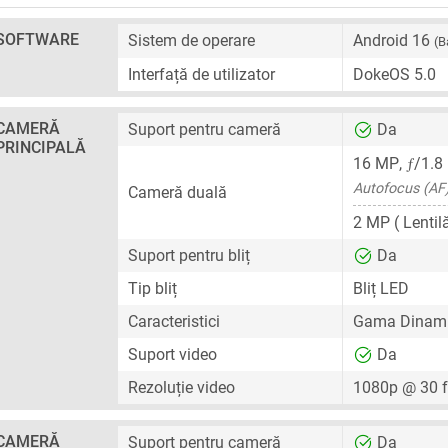
SOFTWARE
Sistem de operare
Android 16
(B
Interfață de utilizator
DokeOS 5.0
CAMERĂ
Suport pentru cameră
Da
PRINCIPALĂ
ƒ
16 MP
,
/1.8
Autofocus (AF
Cameră duală
2 MP
( Lentil
Suport pentru bliț
Da
Tip bliț
Bliț LED
Caracteristici
Gama Dinami
Suport video
Da
Rezoluție video
1080p @ 30 
CAMERĂ
Suport pentru cameră
Da