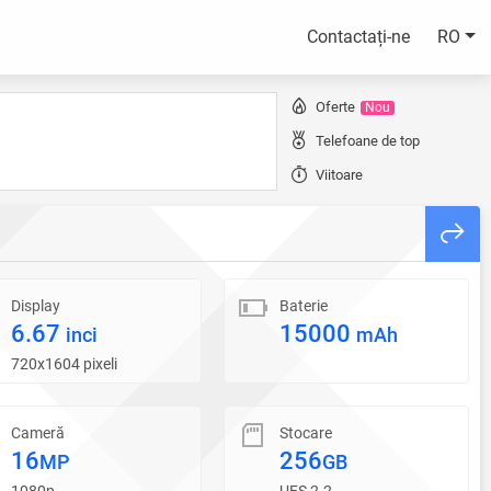
Contactați-ne
RO
Oferte
Nou
Telefoane de top
Viitoare
Display
Baterie
6.67
15000
inci
mAh
720x1604 pixeli
Cameră
Stocare
16
256
MP
GB
1080p
UFS 2.2