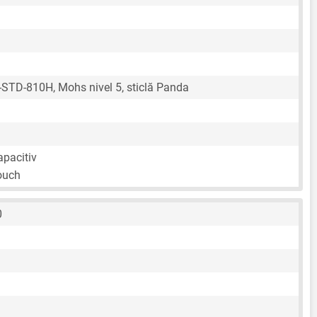
STD-810H, Mohs nivel 5, sticlă Panda
apacitiv
ouch
0