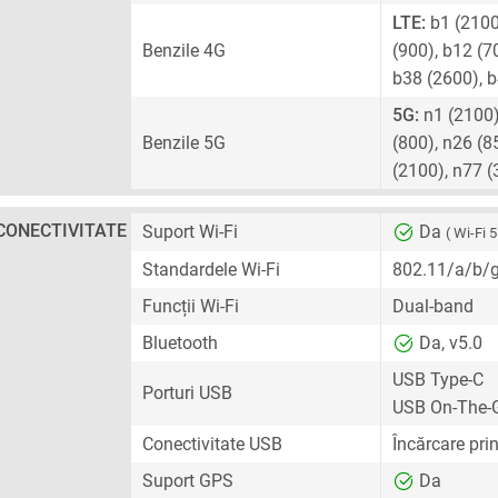
LTE:
b1 (2100)
Benzile 4G
(900), b12 (7
b38 (2600), 
5G:
n1 (2100),
Benzile 5G
(800), n26 (8
(2100), n77 
CONECTIVITATE
Suport Wi-Fi
Da
( Wi-Fi 5
Standardele Wi-Fi
802.11/a/b/
Funcții Wi-Fi
Dual-band
Bluetooth
Da, v5.0
USB Type-C
Porturi USB
USB On-The-
Conectivitate USB
Încărcare pri
Suport GPS
Da