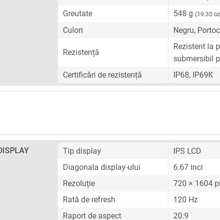
Greutate
548 g
(19.33 oz
Culori
Negru, Portoca
Rezistent la p
Rezistență
submersibil p
Certificări de rezistență
IP68, IP69K
DISPLAY
Tip display
IPS LCD
Diagonala display-ului
6.67 inci
Rezoluție
720 × 1604 pi
Rată de refresh
120 Hz
Raport de aspect
20:9