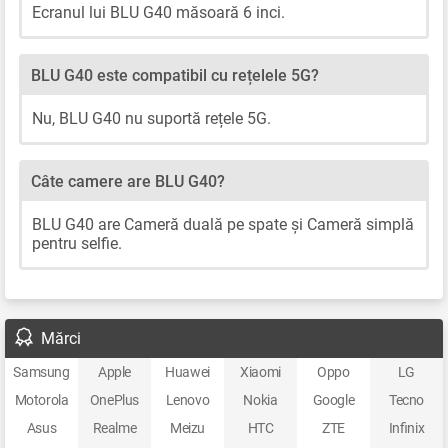
Ecranul lui BLU G40 măsoară 6 inci.
BLU G40 este compatibil cu rețelele 5G?
Nu, BLU G40 nu suportă rețele 5G.
Câte camere are BLU G40?
BLU G40 are Cameră duală pe spate și Cameră simplă
pentru selfie.
Mărci
Samsung
Apple
Huawei
Xiaomi
Oppo
LG
Motorola
OnePlus
Lenovo
Nokia
Google
Tecno
Asus
Realme
Meizu
HTC
ZTE
Infinix