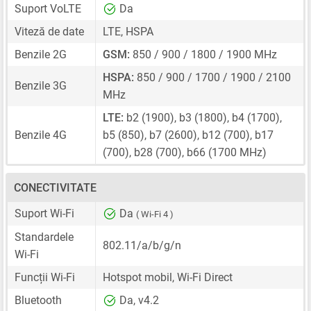
Suport VoLTE
Da
Viteză de date
LTE, HSPA
Benzile 2G
GSM:
850 / 900 / 1800 / 1900 MHz
HSPA:
850 / 900 / 1700 / 1900 / 2100
Benzile 3G
MHz
LTE:
b2 (1900), b3 (1800), b4 (1700),
Benzile 4G
b5 (850), b7 (2600), b12 (700), b17
(700), b28 (700), b66 (1700 MHz)
CONECTIVITATE
Suport Wi-Fi
Da
( Wi-Fi 4 )
Standardele
802.11/a/b/g/n
Wi-Fi
Funcții Wi-Fi
Hotspot mobil, Wi-Fi Direct
Bluetooth
Da, v4.2