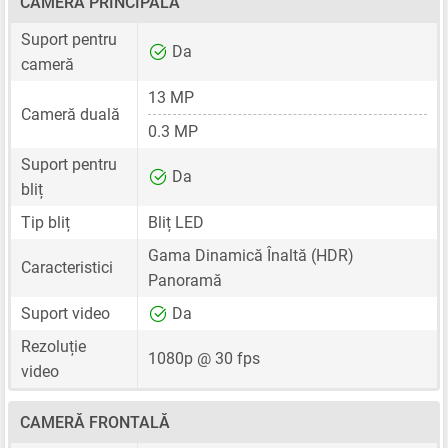
CAMERĂ PRINCIPALĂ
Suport pentru
Da
cameră
13 MP
Cameră duală
0.3 MP
Suport pentru
Da
bliț
Tip bliț
Bliț LED
Gama Dinamică Înaltă (HDR)
Caracteristici
Panoramă
Suport video
Da
Rezoluție
1080p @ 30 fps
video
CAMERĂ FRONTALĂ