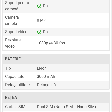
Suport pentru
Da
cameră
Cameră
8 MP
simplă
Suport video
Da
Rezoluție
1080p @ 30 fps
video
BATERIE
Tip
Li-Ion
Capacitate
3000 mAh
Detașabilitate
Detașabilă
REȚEA
Cartele SIM
Dual SIM
(Nano-SIM + Nano-SIM)