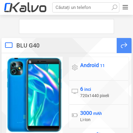
Căutați un telefon
BLU G40
Android
Sistem de operare
11
6
Display
inci
720x1440 pixeli
3000
Baterie
mAh
Li-Ion