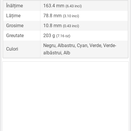
Înălțime
163.4 mm
(6.43 inci)
Lățime
78.8 mm
(3.10 inci)
Grosime
10.8 mm
(0.43 inci)
Greutate
203 g
(7.16 oz)
Negru, Albastru, Cyan, Verde, Verde-
Culori
albăstrui, Alb