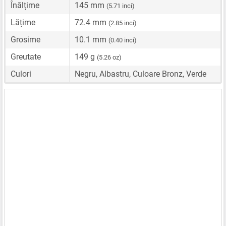
Înălțime
145 mm
(5.71 inci)
Lățime
72.4 mm
(2.85 inci)
Grosime
10.1 mm
(0.40 inci)
Greutate
149 g
(5.26 oz)
Culori
Negru, Albastru, Culoare Bronz, Verde