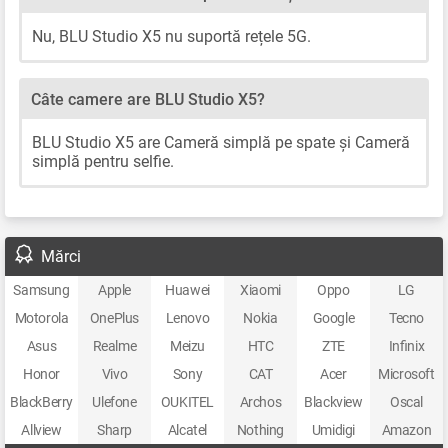
Nu, BLU Studio X5 nu suportă rețele 5G.
Câte camere are BLU Studio X5?
BLU Studio X5 are Cameră simplă pe spate și Cameră
simplă pentru selfie.
Mărci
Samsung
Apple
Huawei
Xiaomi
Oppo
LG
Motorola
OnePlus
Lenovo
Nokia
Google
Tecno
Asus
Realme
Meizu
HTC
ZTE
Infinix
Honor
Vivo
Sony
CAT
Acer
Microsoft
BlackBerry
Ulefone
OUKITEL
Archos
Blackview
Oscal
Allview
Sharp
Alcatel
Nothing
Umidigi
Amazon