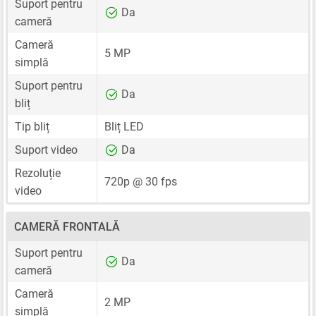
Suport pentru
Da
cameră
Cameră
5 MP
simplă
Suport pentru
Da
bliț
Tip bliț
Bliț LED
Suport video
Da
Rezoluție
720p @ 30 fps
video
CAMERĂ FRONTALĂ
Suport pentru
Da
cameră
Cameră
2 MP
simplă