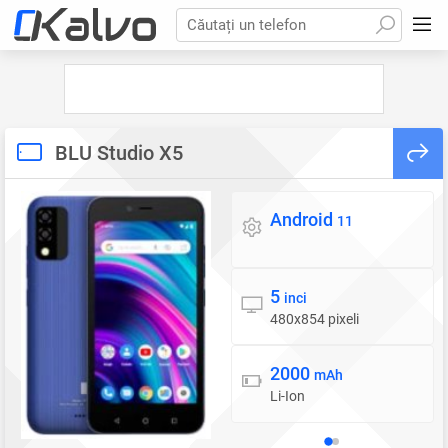
Căutați un telefon
BLU Studio X5
Android
Sistem de operare
11
5
Display
inci
480x854 pixeli
2000
Baterie
mAh
Li-Ion