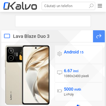
Căutați un telefon
Lava Blaze Duo 3
Android
Sistem de operare
15
6.67
Display
inci
1080x2400 pixeli
5000
Baterie
mAh
Li-Poly