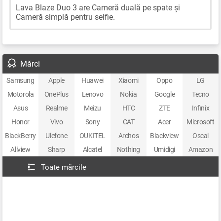
Lava Blaze Duo 3 are Cameră duală pe spate și
Cameră simplă pentru selfie.
Mărci
Samsung
Apple
Huawei
Xiaomi
Oppo
LG
Motorola
OnePlus
Lenovo
Nokia
Google
Tecno
Asus
Realme
Meizu
HTC
ZTE
Infinix
Honor
Vivo
Sony
CAT
Acer
Microsoft
BlackBerry
Ulefone
OUKITEL
Archos
Blackview
Oscal
Allview
Sharp
Alcatel
Nothing
Umidigi
Amazon
Toate mărcile