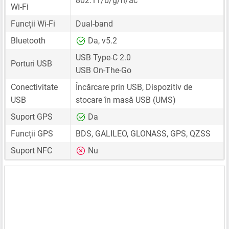
802.11/b/g/n/ac
Wi-Fi
Funcții Wi-Fi
Dual-band
Bluetooth
Da, v5.2
USB Type-C 2.0
Porturi USB
USB On-The-Go
Conectivitate
Încărcare prin USB, Dispozitiv de
USB
stocare în masă USB (UMS)
Suport GPS
Da
Funcții GPS
BDS, GALILEO, GLONASS, GPS, QZSS
Suport NFC
Nu