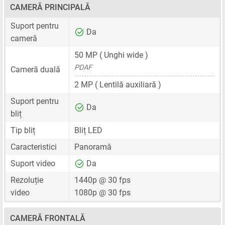
CAMERĂ PRINCIPALĂ
Suport pentru
Da
cameră
50 MP
( Unghi wide )
PDAF
Cameră duală
2 MP
( Lentilă auxiliară )
Suport pentru
Da
bliț
Tip bliț
Bliț LED
Caracteristici
Panoramă
Suport video
Da
Rezoluție
1440p @ 30 fps
video
1080p @ 30 fps
CAMERĂ FRONTALĂ