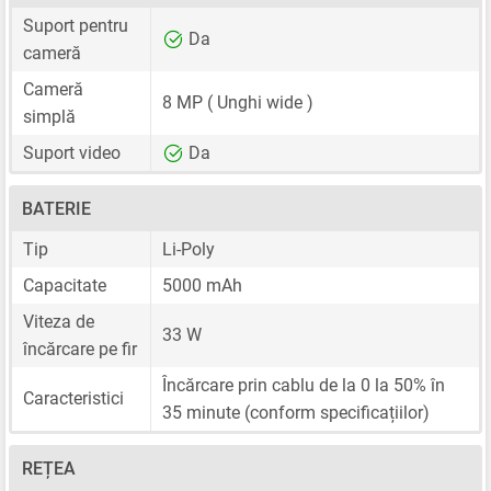
Suport pentru
Da
cameră
Cameră
8 MP
( Unghi wide )
simplă
Suport video
Da
BATERIE
Tip
Li-Poly
Capacitate
5000 mAh
Viteza de
33 W
încărcare pe fir
Încărcare prin cablu de la 0 la 50% în
Caracteristici
35 minute (conform specificațiilor)
REȚEA