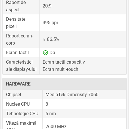
Raport de
20:9
aspect
Densitate
395 ppi
pixeli
Raport ecran-
≈ 86.5%
corp
Ecran tactil
Da
Caracteristici
Ecran tactil capacitiv
ale display-ului
Ecran multi-touch
HARDWARE
Chipset
MediaTek Dimensity 7060
Nuclee CPU
8
Tehnologie CPU
6 nm
Viteză maximă
2600 MHz