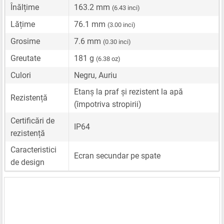
Înălțime
163.2 mm
(6.43 inci)
Lățime
76.1 mm
(3.00 inci)
Grosime
7.6 mm
(0.30 inci)
Greutate
181 g
(6.38 oz)
Culori
Negru, Auriu
Etanș la praf și rezistent la apă
Rezistență
(împotriva stropirii)
Certificări de
IP64
rezistență
Caracteristici
Ecran secundar pe spate
de design