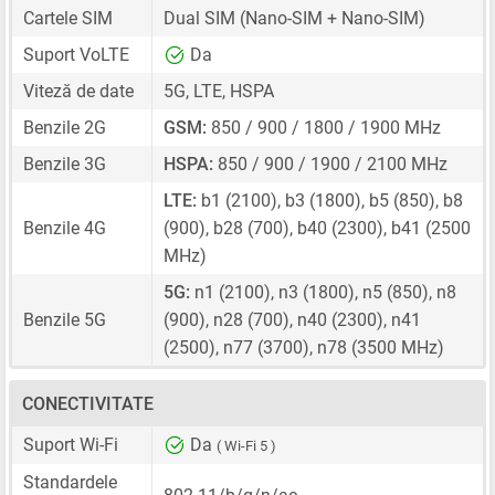
Cartele SIM
Dual SIM
(Nano-SIM + Nano-SIM)
Suport VoLTE
Da
Viteză de date
5G, LTE, HSPA
Benzile 2G
GSM:
850 / 900 / 1800 / 1900 MHz
Benzile 3G
HSPA:
850 / 900 / 1900 / 2100 MHz
LTE:
b1 (2100), b3 (1800), b5 (850), b8
Benzile 4G
(900), b28 (700), b40 (2300), b41 (2500
MHz)
5G:
n1 (2100), n3 (1800), n5 (850), n8
Benzile 5G
(900), n28 (700), n40 (2300), n41
(2500), n77 (3700), n78 (3500 MHz)
CONECTIVITATE
Suport Wi-Fi
Da
( Wi-Fi 5 )
Standardele