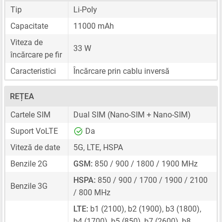
Tip
Li-Poly
Capacitate
11000 mAh
Viteza de
33 W
încărcare pe fir
Caracteristici
Încărcare prin cablu inversă
REȚEA
Cartele SIM
Dual SIM
(Nano-SIM + Nano-SIM)
Suport VoLTE
Da
Viteză de date
5G, LTE, HSPA
Benzile 2G
GSM:
850 / 900 / 1800 / 1900 MHz
HSPA:
850 / 900 / 1700 / 1900 / 2100
Benzile 3G
/ 800 MHz
LTE:
b1 (2100), b2 (1900), b3 (1800),
b4 (1700), b5 (850), b7 (2600), b8