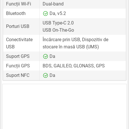
Funcții Wi-Fi
Dual-band
Bluetooth
Da, v5.2
USB Type-C 2.0
Porturi USB
USB On-The-Go
Conectivitate
Încărcare prin USB, Dispozitiv de
USB
stocare în masă USB (UMS)
Suport GPS
Da
Funcții GPS
BDS, GALILEO, GLONASS, GPS
Suport NFC
Da