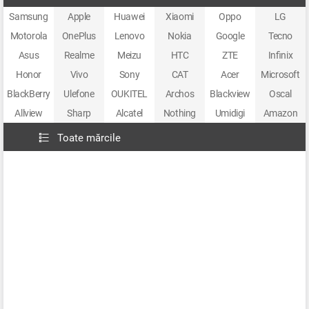
Samsung
Apple
Huawei
Xiaomi
Oppo
LG
Motorola
OnePlus
Lenovo
Nokia
Google
Tecno
Asus
Realme
Meizu
HTC
ZTE
Infinix
Honor
Vivo
Sony
CAT
Acer
Microsoft
BlackBerry
Ulefone
OUKITEL
Archos
Blackview
Oscal
Allview
Sharp
Alcatel
Nothing
Umidigi
Amazon
Toate mărcile