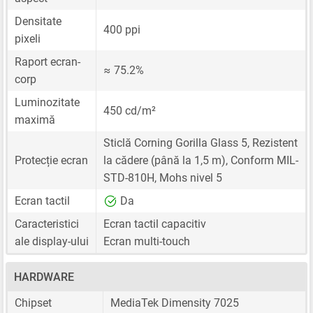
Densitate
400 ppi
pixeli
Raport ecran-
≈ 75.2%
corp
Luminozitate
450 cd/m²
maximă
Sticlă Corning Gorilla Glass 5, Rezistent
Protecție ecran
la cădere (până la 1,5 m), Conform MIL-
STD-810H, Mohs nivel 5
Ecran tactil
Da
Caracteristici
Ecran tactil capacitiv
ale display-ului
Ecran multi-touch
HARDWARE
Chipset
MediaTek Dimensity 7025