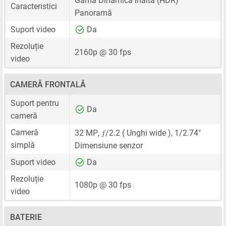
Gama Dinamică Înaltă (HDR)
Caracteristici
Panoramă
Suport video
Da
Rezoluție
2160p @ 30 fps
video
CAMERĂ FRONTALĂ
Suport pentru
Da
cameră
ƒ
Cameră
32 MP
,
/2.2 ( Unghi wide ),
1/2.74"
simplă
Dimensiune senzor
Suport video
Da
Rezoluție
1080p @ 30 fps
video
BATERIE