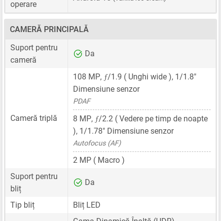
operare
CAMERĂ PRINCIPALĂ
Suport pentru
Da
cameră
ƒ
108 MP
,
/1.9 ( Unghi wide ),
1/1.8"
Dimensiune senzor
PDAF
ƒ
Cameră triplă
8 MP
,
/2.2 ( Vedere pe timp de noapte
),
1/1.78"
Dimensiune senzor
Autofocus (AF)
2 MP
( Macro )
Suport pentru
Da
bliț
Tip bliț
Bliț LED