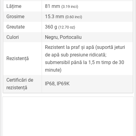
Lățime
81 mm
(3.19 inci)
Grosime
15.3 mm
(0.60 inci)
Greutate
360 g
(12.70 oz)
Culori
Negru, Portocaliu
Rezistent la praf și apă (suportă jeturi
de apă sub presiune ridicată;
Rezistență
submersibil până la 1,5 m timp de 30
minute)
Certificări de
IP68, IP69K
rezistență