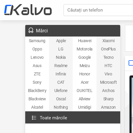
Căutați un telefon
Mărci
Samsung
Apple
Huawei
Xiaomi
Oppo
LG
Motorola
OnePlus
Lenovo
Nokia
Google
Tecno
Asus
Realme
Meizu
HTC
ZTE
Infinix
Honor
Vivo
Sony
CAT
Acer
Microsoft
BlackBerry
Ulefone
OUKITEL
Archos
Blackview
Oscal
Allview
Sharp
Alcatel
Nothing
Umidigi
Amazon
Toate mărcile