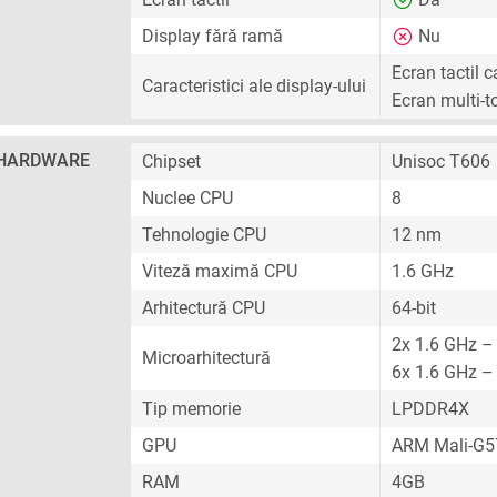
Display fără ramă
Nu
Ecran tactil c
Caracteristici ale display-ului
Ecran multi-t
HARDWARE
Chipset
Unisoc T606
Nuclee CPU
8
Tehnologie CPU
12 nm
Viteză maximă CPU
1.6 GHz
Arhitectură CPU
64-bit
2x 1.6 GHz –
Microarhitectură
6x 1.6 GHz –
Tip memorie
LPDDR4X
GPU
ARM Mali-G
RAM
4GB