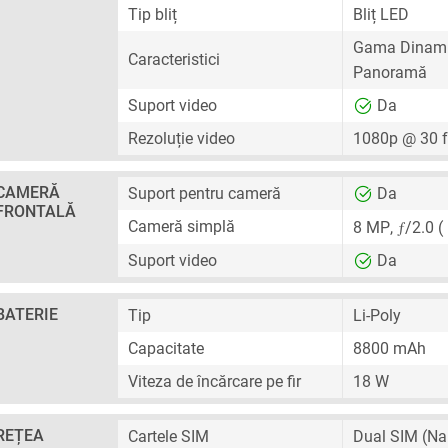
Tip bliț
Bliț LED
Gama Dinami
Caracteristici
Panoramă
Suport video
Da
Rezoluție video
1080p @ 30 
CAMERĂ
Suport pentru cameră
Da
FRONTALĂ
ƒ
Cameră simplă
8 MP
,
/2.0 (
Suport video
Da
BATERIE
Tip
Li-Poly
Capacitate
8800 mAh
Viteza de încărcare pe fir
18 W
REȚEA
Cartele SIM
Dual SIM
(Na