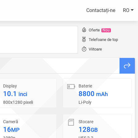
Contactați-ne
RO
Oferte
Nou
Telefoane de top
Viitoare
Display
Baterie
10.1
8800
inci
mAh
800x1280 pixeli
Li-Poly
Cameră
Stocare
16
128
MP
GB
1080p
UFS 2.2