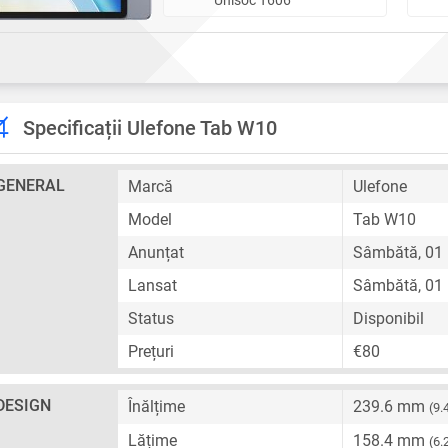
Specificații Ulefone Tab W10
GENERAL
Marcă
Ulefone
Model
Tab W10
Anunțat
Sâmbătă, 01 
Lansat
Sâmbătă, 01 
Status
Disponibil
Prețuri
€80
DESIGN
Înălțime
239.6 mm
(9.
Lățime
158.4 mm
(6.