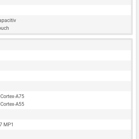
apacitiv
ouch
 Cortex-A75
 Cortex-A55
57 MP1