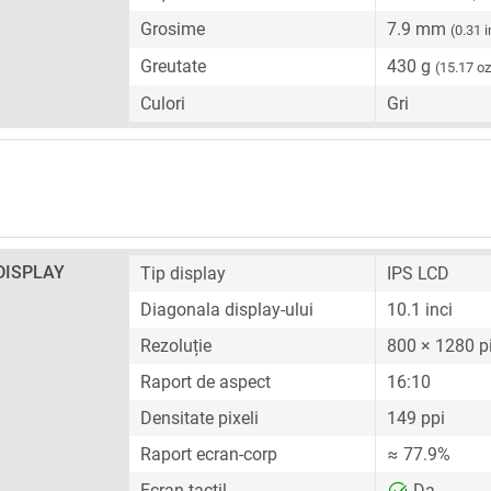
Grosime
7.9 mm
(0.31 i
Greutate
430 g
(15.17 oz
Culori
Gri
DISPLAY
Tip display
IPS LCD
Diagonala display-ului
10.1 inci
Rezoluție
800 × 1280 pi
Raport de aspect
16:10
Densitate pixeli
149 ppi
Raport ecran-corp
≈ 77.9%
Ecran tactil
Da