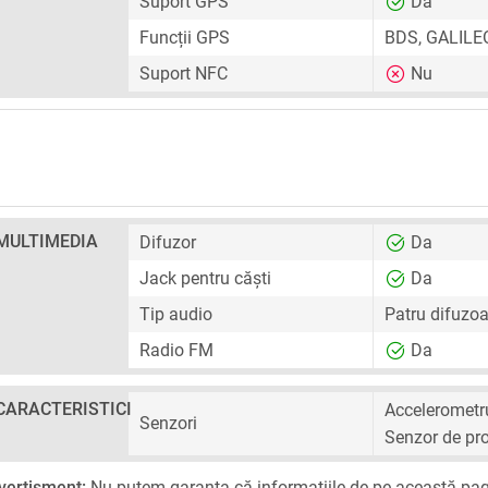
Suport GPS
Da
Funcții GPS
BDS, GALILE
Suport NFC
Nu
MULTIMEDIA
Difuzor
Da
Jack pentru căști
Da
Tip audio
Patru difuzoa
Radio FM
Da
CARACTERISTICI
Accelerometr
Senzori
Senzor de pro
vertisment:
Nu putem garanta că informațiile de pe această pag