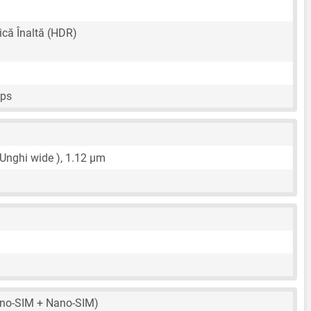
că Înaltă (HDR)
fps
 Unghi wide ),
1.12 μm
no-SIM + Nano-SIM)