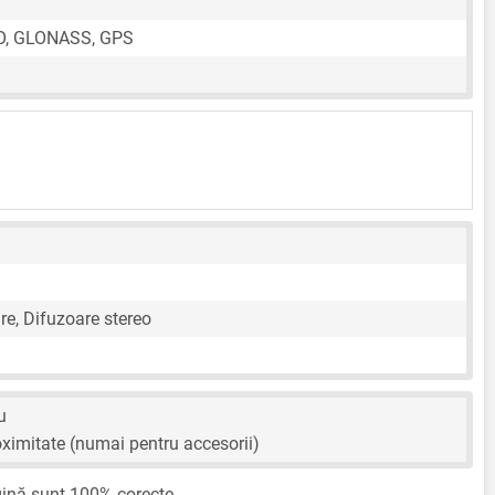
O, GLONASS, GPS
re, Difuzoare stereo
u
ximitate (numai pentru accesorii)
ină sunt 100% corecte.