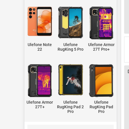
Ulefone Note
Ulefone
Ulefone Armor
22
RugKing 5 Pro
27T Pro+
Ulefone Armor
Ulefone
Ulefone
27T+
RugKing Pad 2
RugKing Pad
Pro
Pro