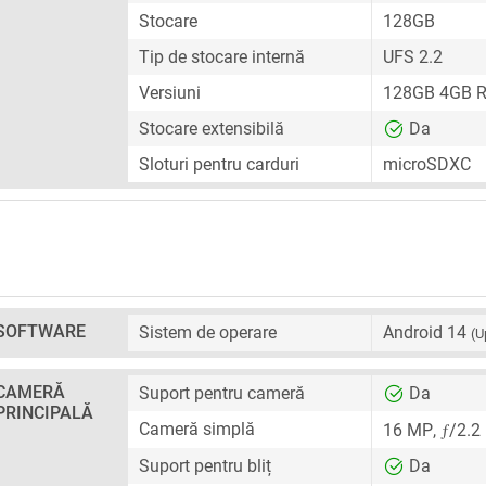
Stocare
128GB
Tip de stocare internă
UFS 2.2
Versiuni
128GB 4GB 
Stocare extensibilă
Da
Sloturi pentru carduri
microSDXC
SOFTWARE
Sistem de operare
Android 14
(U
CAMERĂ
Suport pentru cameră
Da
PRINCIPALĂ
ƒ
Cameră simplă
16 MP
,
/2.2
Suport pentru bliț
Da