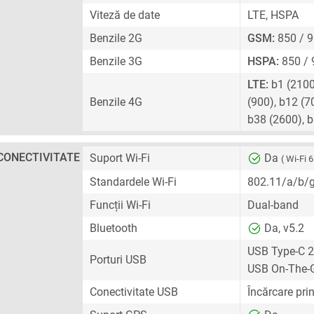
Viteză de date
LTE, HSPA
Benzile 2G
GSM:
850 / 9
Benzile 3G
HSPA:
850 / 
LTE:
b1 (2100)
Benzile 4G
(900), b12 (7
b38 (2600), 
CONECTIVITATE
Suport Wi-Fi
Da
( Wi-Fi 6
Standardele Wi-Fi
802.11/a/b/
Funcții Wi-Fi
Dual-band
Bluetooth
Da, v5.2
USB Type-C 2
Porturi USB
USB On-The-
Conectivitate USB
Încărcare pri