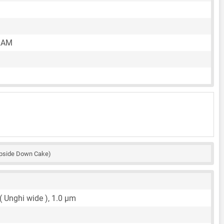
RAM
pside Down Cake)
 ( Unghi wide ),
1.0 μm