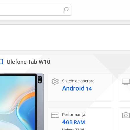
Ulefone Tab W10
Sistem de operare
Android
14
Performanță
4
GB RAM
Unisoc T606