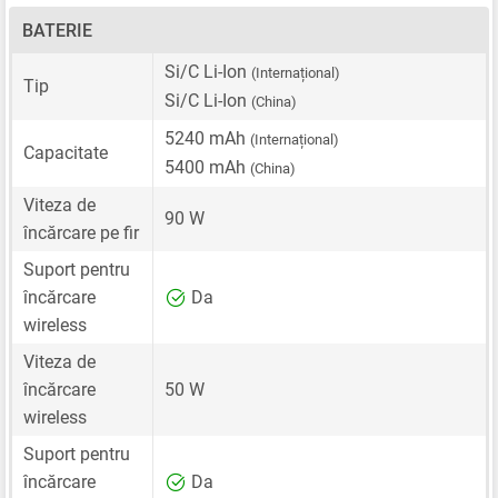
BATERIE
Si/C Li-Ion
(Internațional)
Tip
Si/C Li-Ion
(China)
5240 mAh
(Internațional)
Capacitate
5400 mAh
(China)
Viteza de
90 W
încărcare pe fir
Suport pentru
încărcare
Da
wireless
Viteza de
încărcare
50 W
wireless
Suport pentru
încărcare
Da