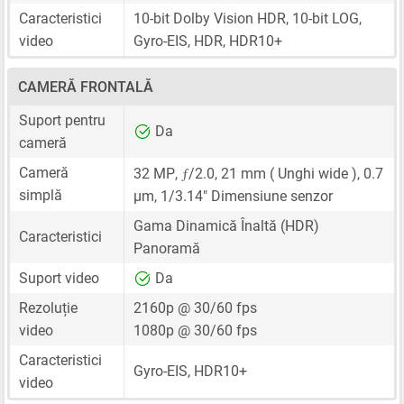
Caracteristici
10-bit Dolby Vision HDR, 10-bit LOG,
video
Gyro-EIS, HDR, HDR10+
CAMERĂ FRONTALĂ
Suport pentru
Da
cameră
ƒ
Cameră
32 MP
,
/2.0,
21 mm
( Unghi wide ),
0.7
simplă
μm
,
1/3.14"
Dimensiune senzor
Gama Dinamică Înaltă (HDR)
Caracteristici
Panoramă
Suport video
Da
Rezoluție
2160p @ 30/60 fps
video
1080p @ 30/60 fps
Caracteristici
Gyro-EIS, HDR10+
video