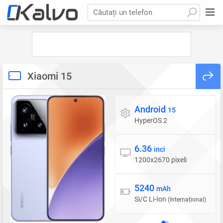
Căutați un telefon
Xiaomi 15
Android
Sistem de operare
15
HyperOS 2
6.36
Display
inci
1200x2670 pixeli
5240
Baterie
mAh
Si/C Li-Ion
(Internațional)