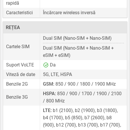
rapidă
Caracteristici
Încărcare wireless inversă
REȚEA
Dual SIM
(Nano-SIM + Nano-SIM)
Cartele SIM
Dual SIM
(Nano-SIM + Nano-SIM +
eSIM + eSIM)
Suport VoLTE
Da
Viteză de date
5G, LTE, HSPA
Benzile 2G
GSM:
850 / 900 / 1800 / 1900 MHz
HSPA:
850 / 900 / 1700 / 1900 / 2100
Benzile 3G
/ 800 MHz
LTE:
b1 (2100), b2 (1900), b3 (1800),
b4 (1700), b5 (850), b7 (2600), b8
(900), b12 (700), b13 (700), b17 (700),