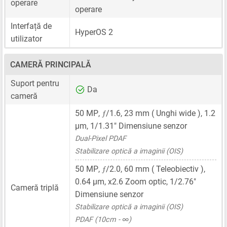
operare
operare
Interfață de
HyperOS 2
utilizator
CAMERĂ PRINCIPALĂ
Suport pentru
Da
cameră
ƒ
50 MP
,
/1.6,
23 mm
( Unghi wide ),
1.2
μm
,
1/1.31"
Dimensiune senzor
Dual-Pixel PDAF
Stabilizare optică a imaginii (OIS)
ƒ
50 MP
,
/2.0,
60 mm
( Teleobiectiv ),
0.64 μm
, x2.6 Zoom optic,
1/2.76"
Cameră triplă
Dimensiune senzor
Stabilizare optică a imaginii (OIS)
PDAF (10cm - ∞)