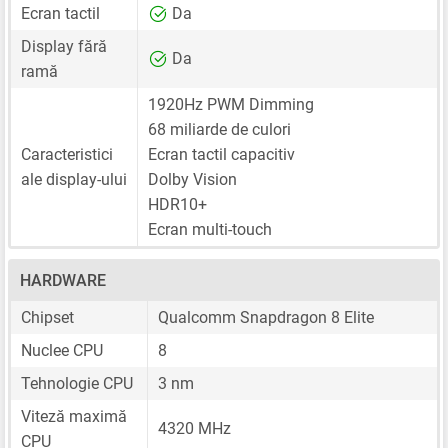
Ecran tactil
Da
Display fără
Da
ramă
1920Hz PWM Dimming
68 miliarde de culori
Caracteristici
Ecran tactil capacitiv
ale display-ului
Dolby Vision
HDR10+
Ecran multi-touch
HARDWARE
Chipset
Qualcomm Snapdragon 8 Elite
Nuclee CPU
8
Tehnologie CPU
3 nm
Viteză maximă
4320 MHz
CPU