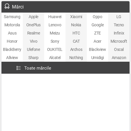
Mărci
Samsung
Apple
Huawei
Xiaomi
Oppo
LG
Motorola
OnePlus
Lenovo
Nokia
Google
Tecno
Asus
Realme
Meizu
HTC
ZTE
Infinix
Honor
Vivo
Sony
CAT
Acer
Microsoft
BlackBerry
Ulefone
OUKITEL
Archos
Blackview
Oscal
Allview
Sharp
Alcatel
Nothing
Umidigi
Amazon
Toate mărcile