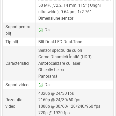
ƒ
50 MP
,
/2.2,
14 mm
, 115° ( Unghi
ultra-wide ),
0.64 μm
,
1/2.76"
Dimensiune senzor
Suport pentru
Da
bliț
Tip bliț
Bliț Dual-LED Dual-Tone
Senzor spectru de culori
Gama Dinamică Înaltă (HDR)
Caracteristici
Autofocalizare cu laser
Obiectiv Leica
Panoramă
Suport video
Da
4320p @ 24/30 fps
Rezoluție
2160p @ 24/30/60 fps
video
1080p @ 30/60/120/240/960 fps
720p @ 1920 fps