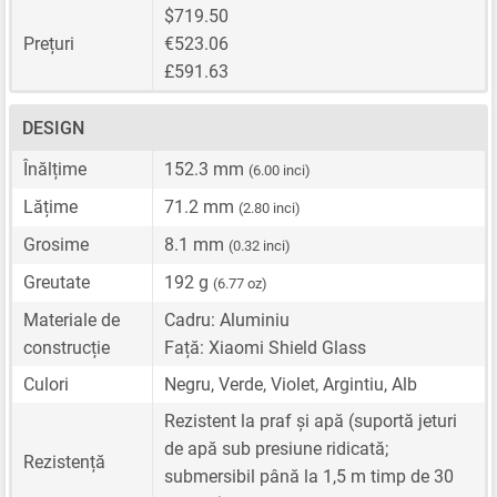
$719.50
Prețuri
€523.06
£591.63
DESIGN
Înălțime
152.3 mm
(6.00 inci)
Lățime
71.2 mm
(2.80 inci)
Grosime
8.1 mm
(0.32 inci)
Greutate
192 g
(6.77 oz)
Materiale de
Cadru: Aluminiu
construcție
Față: Xiaomi Shield Glass
Culori
Negru, Verde, Violet, Argintiu, Alb
Rezistent la praf și apă (suportă jeturi
de apă sub presiune ridicată;
Rezistență
submersibil până la 1,5 m timp de 30