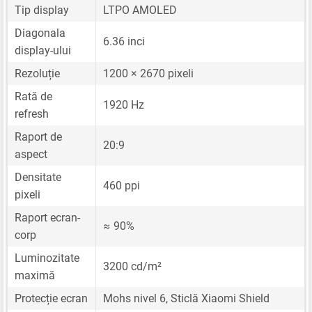
Tip display
LTPO AMOLED
Diagonala
6.36 inci
display-ului
Rezoluție
1200 × 2670 pixeli
Rată de
1920 Hz
refresh
Raport de
20:9
aspect
Densitate
460 ppi
pixeli
Raport ecran-
≈ 90%
corp
Luminozitate
3200 cd/m²
maximă
Protecție ecran
Mohs nivel 6, Sticlă Xiaomi Shield