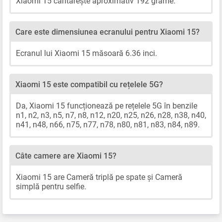
Xiaomi 15 cântărește aproximativ 192 grame.
Care este dimensiunea ecranului pentru Xiaomi 15?
Ecranul lui Xiaomi 15 măsoară 6.36 inci.
Xiaomi 15 este compatibil cu rețelele 5G?
Da, Xiaomi 15 funcționează pe rețelele 5G în benzile
n1, n2, n3, n5, n7, n8, n12, n20, n25, n26, n28, n38, n40,
n41, n48, n66, n75, n77, n78, n80, n81, n83, n84, n89.
Câte camere are Xiaomi 15?
Xiaomi 15 are Cameră triplă pe spate și Cameră
simplă pentru selfie.