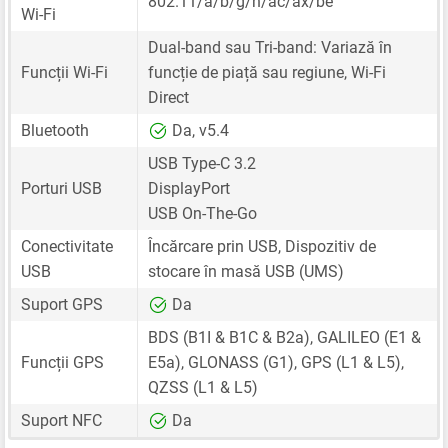
802.11/a/b/g/n/ac/ax/be
Wi-Fi
Dual-band sau Tri-band: Variază în
Funcții Wi-Fi
funcție de piață sau regiune, Wi-Fi
Direct
Bluetooth
Da, v5.4
USB Type-C 3.2
Porturi USB
DisplayPort
USB On-The-Go
Conectivitate
Încărcare prin USB, Dispozitiv de
USB
stocare în masă USB (UMS)
Suport GPS
Da
BDS (B1I & B1C & B2a), GALILEO (E1 &
Funcții GPS
E5a), GLONASS (G1), GPS (L1 & L5),
QZSS (L1 & L5)
Suport NFC
Da