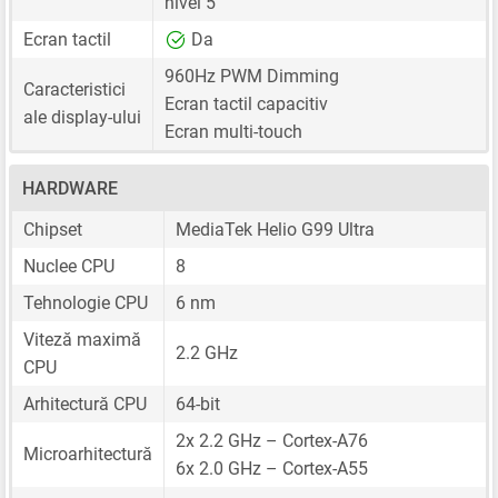
nivel 5
Ecran tactil
Da
960Hz PWM Dimming
Caracteristici
Ecran tactil capacitiv
ale display-ului
Ecran multi-touch
HARDWARE
Chipset
MediaTek Helio G99 Ultra
Nuclee CPU
8
Tehnologie CPU
6 nm
Viteză maximă
2.2 GHz
CPU
Arhitectură CPU
64-bit
2x 2.2 GHz – Cortex-A76
Microarhitectură
6x 2.0 GHz – Cortex-A55