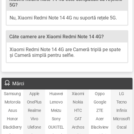
5G?
Nu, Xiaomi Redmi Note 14 4G nu suportă rețele 5G.
Câte camere are Xiaomi Redmi Note 14 4G?
Xiaomi Redmi Note 14 4G are Cameră triplă pe spate
și Cameră simplă pentru selfie.
Mărci
Samsung
Apple
Huawei
Xiaomi
Oppo
LG
Motorola
OnePlus
Lenovo
Nokia
Google
Tecno
Asus
Realme
Meizu
HTC
ZTE
Infinix
Honor
Vivo
Sony
CAT
Acer
Microsoft
BlackBerry
Ulefone
OUKITEL
Archos
Blackview
Oscal