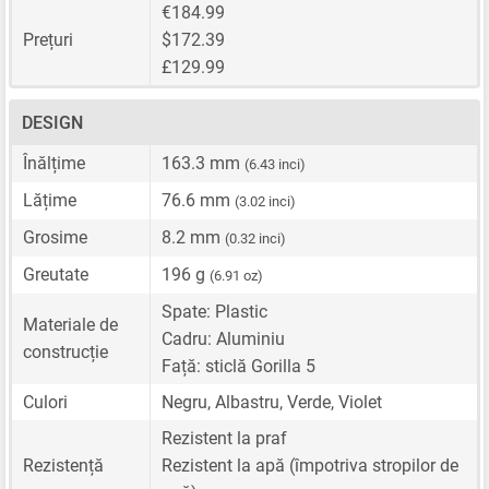
€184.99
Prețuri
$172.39
£129.99
DESIGN
Înălțime
163.3 mm
(6.43 inci)
Lățime
76.6 mm
(3.02 inci)
Grosime
8.2 mm
(0.32 inci)
Greutate
196 g
(6.91 oz)
Spate: Plastic
Materiale de
Cadru: Aluminiu
construcție
Față: sticlă Gorilla 5
Culori
Negru, Albastru, Verde, Violet
Rezistent la praf
Rezistență
Rezistent la apă (împotriva stropilor de