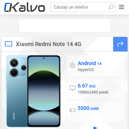
Căutați un telefon
Xiaomi Redmi Note 14 4G
Android
Sistem de operare
14
HyperOS
6.67
Display
inci
1080x2400 pixeli
5500
Baterie
mAh