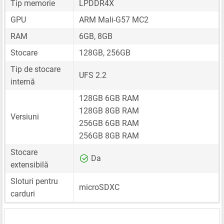
Tip memorie
LPDDR4X
GPU
ARM Mali-G57 MC2
RAM
6GB, 8GB
Stocare
128GB, 256GB
Tip de stocare
UFS 2.2
internă
128GB 6GB RAM
128GB 8GB RAM
Versiuni
256GB 6GB RAM
256GB 8GB RAM
Stocare
Da
extensibilă
Sloturi pentru
microSDXC
carduri