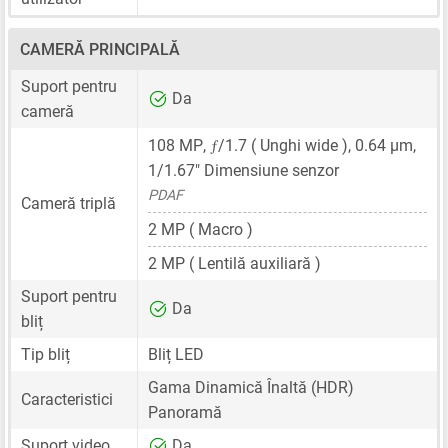
CAMERĂ PRINCIPALĂ
Suport pentru
Da
cameră
ƒ
108 MP
,
/1.7 ( Unghi wide ),
0.64 μm
,
1/1.67"
Dimensiune senzor
PDAF
Cameră triplă
2 MP
( Macro )
2 MP
( Lentilă auxiliară )
Suport pentru
Da
bliț
Tip bliț
Bliț LED
Gama Dinamică Înaltă (HDR)
Caracteristici
Panoramă
Suport video
Da