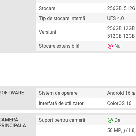
Stocare
256GB, 512G
Tip de stocare internă
UFS 4.0
256GB 12GB
Versiuni
512GB 12GB
Stocare extensibilă
Nu
SOFTWARE
Sistem de operare
Android 16
(B
Interfață de utilizator
ColorOS 16
CAMERĂ
Suport pentru cameră
Da
PRINCIPALĂ
ƒ
50 MP
,
/1.8