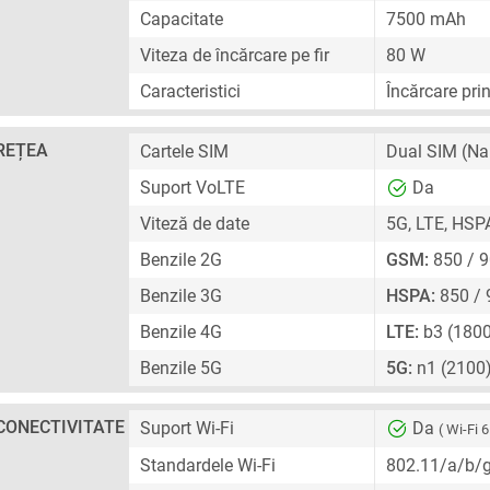
Capacitate
7500 mAh
Viteza de încărcare pe fir
80 W
Caracteristici
Încărcare pri
REȚEA
Cartele SIM
Dual SIM
(Na
Suport VoLTE
Da
Viteză de date
5G, LTE, HSP
Benzile 2G
GSM:
850 / 9
Benzile 3G
HSPA:
850 / 
Benzile 4G
LTE:
b3 (1800
Benzile 5G
5G:
n1 (2100)
CONECTIVITATE
Suport Wi-Fi
Da
( Wi-Fi 6
Standardele Wi-Fi
802.11/a/b/