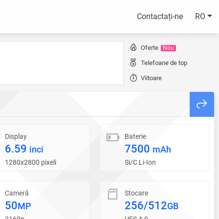
Contactați-ne
RO
Oferte
Nou
Telefoane de top
Viitoare
Display
Baterie
6.59
7500
inci
mAh
1280x2800 pixeli
Si/C Li-Ion
Cameră
Stocare
50
256/512
MP
GB
2160p
UFS 4.0