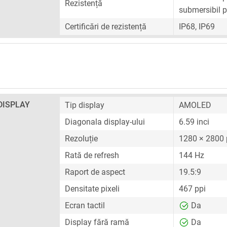
Rezistență
submersibil p
Certificări de rezistență
IP68, IP69
DISPLAY
Tip display
AMOLED
Diagonala display-ului
6.59 inci
Rezoluție
1280 × 2800 p
Rată de refresh
144 Hz
Raport de aspect
19.5:9
Densitate pixeli
467 ppi
Ecran tactil
Da
Display fără ramă
Da