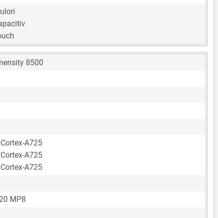
ulori
apacitiv
ouch
mensity 8500
 Cortex-A725
 Cortex-A725
 Cortex-A725
720 MP8