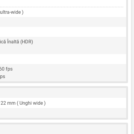
ultra-wide )
că Înaltă (HDR)
60 fps
fps
,
22 mm
( Unghi wide )