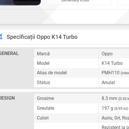
Specificații Oppo K14 Turbo
GENERAL
Marcă
Oppo
Model
K14 Turbo
Alias de model
PMH110
(Inte
Status
Anulat
DESIGN
Grosime
8.3 mm
(0.33 i
Greutate
197 g
(6.95 oz)
Culori
Auriu, Gri, Ro
Rezistent la p