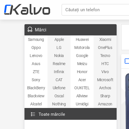
Căutați un telefon
Mărci
Samsung
Apple
Huawei
Xiaomi
Oppo
LG
Motorola
OnePlus
Lenovo
Nokia
Google
Tecno
Asus
Realme
Meizu
HTC
ZTE
Infinix
Honor
Vivo
Sony
CAT
Acer
Microsoft
BlackBerry
Ulefone
OUKITEL
Archos
Blackview
Oscal
Allview
Sharp
Alcatel
Nothing
Umidigi
Amazon
Toate mărcile