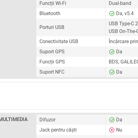
Funcții Wi-Fi
Dual-band
Bluetooth
Da, v5.4
USB Type-C 2
Porturi USB
USB On-The-
Conectivitate USB
Încărcare pri
Suport GPS
Da
Funcții GPS
BDS, GALILE
Suport NFC
Da
MULTIMEDIA
Difuzor
Da
Jack pentru căști
Nu