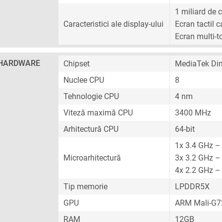
1 miliard de c
Caracteristici ale display-ului
Ecran tactil c
Ecran multi-t
HARDWARE
Chipset
MediaTek Di
Nuclee CPU
8
Tehnologie CPU
4 nm
Viteză maximă CPU
3400 MHz
Arhitectură CPU
64-bit
1x 3.4 GHz –
Microarhitectură
3x 3.2 GHz –
4x 2.2 GHz –
Tip memorie
LPDDR5X
GPU
ARM Mali-G
RAM
12GB