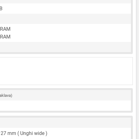
B
 RAM
 RAM
aklava)
,
27 mm
( Unghi wide )