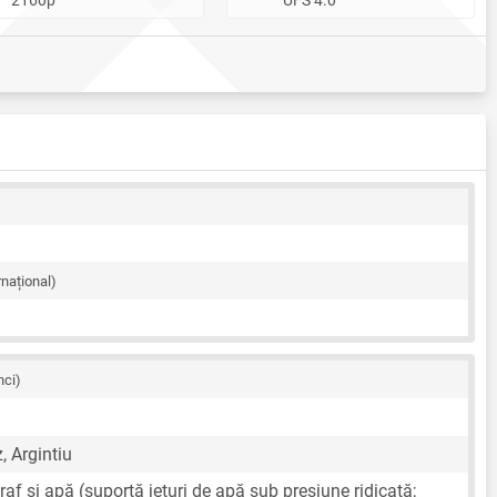
rnațional)
nci)
z, Argintiu
raf și apă (suportă jeturi de apă sub presiune ridicată;