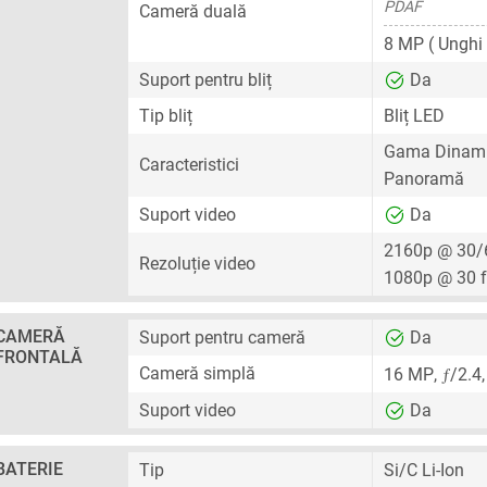
PDAF
Cameră duală
8 MP
( Unghi 
Suport pentru bliț
Da
Tip bliț
Bliț LED
Gama Dinami
Caracteristici
Panoramă
Suport video
Da
2160p @ 30/
Rezoluție video
1080p @ 30 
CAMERĂ
Suport pentru cameră
Da
FRONTALĂ
ƒ
Cameră simplă
16 MP
,
/2.4
Suport video
Da
BATERIE
Tip
Si/C Li-Ion