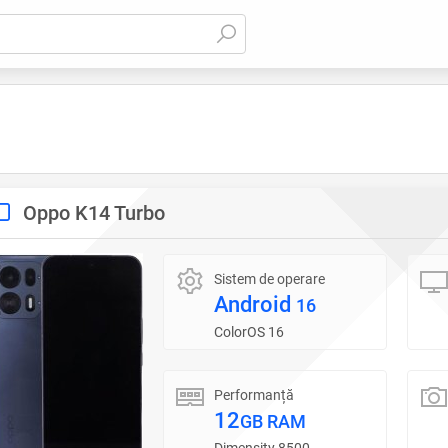
Oppo K14 Turbo
Sistem de operare
Android
16
ColorOS 16
Performanță
12
GB RAM
Dimensity 8500