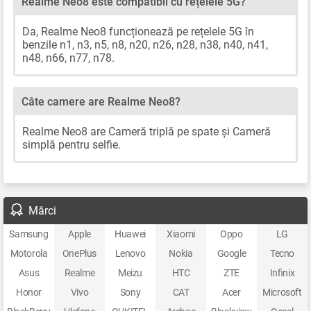
Realme Neo8 este compatibil cu rețelele 5G?
Da, Realme Neo8 funcționează pe rețelele 5G în
benzile n1, n3, n5, n8, n20, n26, n28, n38, n40, n41,
n48, n66, n77, n78.
Câte camere are Realme Neo8?
Realme Neo8 are Cameră triplă pe spate și Cameră
simplă pentru selfie.
Mărci
Samsung
Apple
Huawei
Xiaomi
Oppo
LG
Motorola
OnePlus
Lenovo
Nokia
Google
Tecno
Asus
Realme
Meizu
HTC
ZTE
Infinix
Honor
Vivo
Sony
CAT
Acer
Microsoft