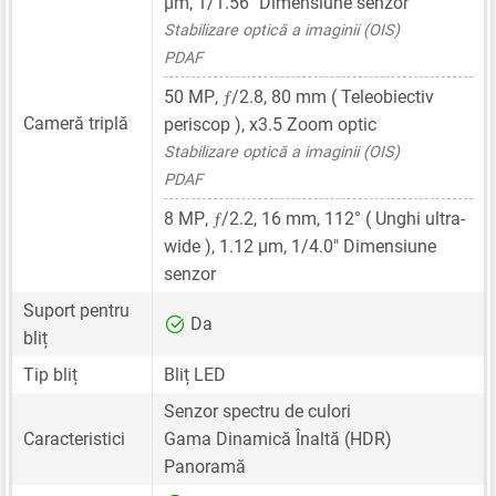
μm
,
1/1.56"
Dimensiune senzor
Stabilizare optică a imaginii (OIS)
PDAF
ƒ
50 MP
,
/2.8,
80 mm
( Teleobiectiv
Cameră triplă
periscop ), x3.5 Zoom optic
Stabilizare optică a imaginii (OIS)
PDAF
ƒ
8 MP
,
/2.2,
16 mm
, 112° ( Unghi ultra-
wide ),
1.12 μm
,
1/4.0"
Dimensiune
senzor
Suport pentru
Da
bliț
Tip bliț
Bliț LED
Senzor spectru de culori
Caracteristici
Gama Dinamică Înaltă (HDR)
Panoramă