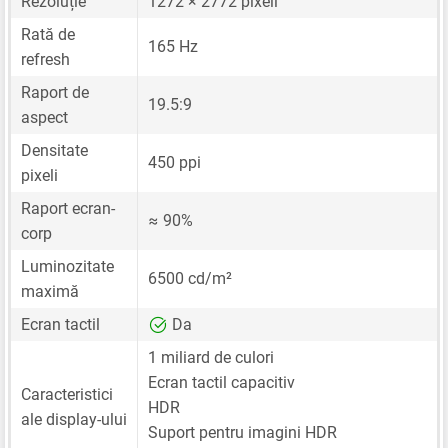
Rezoluție
1272 × 2772 pixeli
Rată de
165 Hz
refresh
Raport de
19.5:9
aspect
Densitate
450 ppi
pixeli
Raport ecran-
≈ 90%
corp
Luminozitate
6500 cd/m²
maximă
Ecran tactil
Da
1 miliard de culori
Ecran tactil capacitiv
Caracteristici
HDR
ale display-ului
Suport pentru imagini HDR