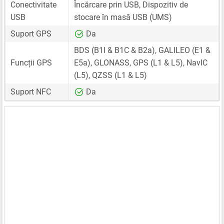
Conectivitate
Încărcare prin USB, Dispozitiv de
USB
stocare în masă USB (UMS)
Suport GPS
Da
BDS (B1I & B1C & B2a), GALILEO (E1 &
Funcții GPS
E5a), GLONASS, GPS (L1 & L5), NavIC
(L5), QZSS (L1 & L5)
Suport NFC
Da