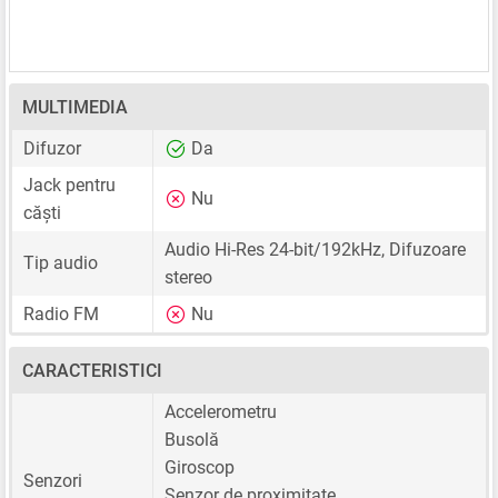
MULTIMEDIA
Difuzor
Da
Jack pentru
Nu
căști
Audio Hi-Res 24-bit/192kHz, Difuzoare
Tip audio
stereo
Radio FM
Nu
CARACTERISTICI
Accelerometru
Busolă
Giroscop
Senzori
Senzor de proximitate