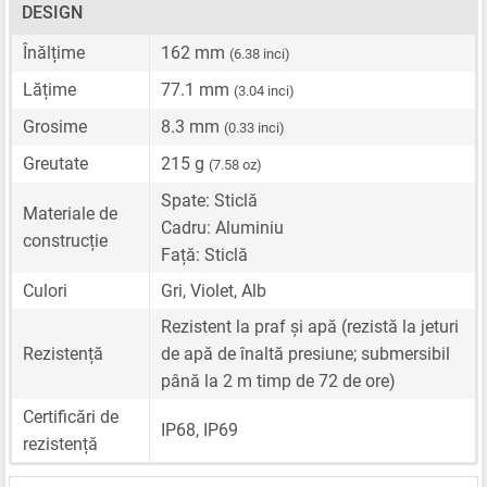
DESIGN
Înălțime
162 mm
(6.38 inci)
Lățime
77.1 mm
(3.04 inci)
Grosime
8.3 mm
(0.33 inci)
Greutate
215 g
(7.58 oz)
Spate: Sticlă
Materiale de
Cadru: Aluminiu
construcție
Față: Sticlă
Culori
Gri, Violet, Alb
Rezistent la praf și apă (rezistă la jeturi
Rezistență
de apă de înaltă presiune; submersibil
până la 2 m timp de 72 de ore)
Certificări de
IP68, IP69
rezistență