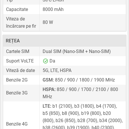
Capacitate
8000 mAh
Viteza de
80 W
încărcare pe fir
REȚEA
Cartele SIM
Dual SIM
(Nano-SIM + Nano-SIM)
Suport VoLTE
Da
Viteză de date
5G, LTE, HSPA
Benzile 2G
GSM:
850 / 900 / 1800 / 1900 MHz
HSPA:
850 / 900 / 1700 / 2100 / 800
Benzile 3G
MHz
LTE:
b1 (2100), b3 (1800), b4 (1700),
b5 (850), b8 (900), b19 (800), b20
(800), b26 (850), b28 (700), b34 (2000),
Benzile 4G
b38 (2600), b39 (1900), b40 (2300),