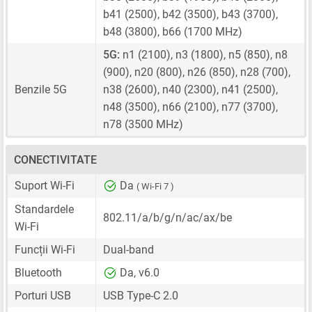
b41 (2500), b42 (3500), b43 (3700),
b48 (3800), b66 (1700 MHz)
5G:
n1 (2100), n3 (1800), n5 (850), n8
(900), n20 (800), n26 (850), n28 (700),
Benzile 5G
n38 (2600), n40 (2300), n41 (2500),
n48 (3500), n66 (2100), n77 (3700),
n78 (3500 MHz)
CONECTIVITATE
Suport Wi-Fi
Da
( Wi-Fi 7 )
Standardele
802.11/a/b/g/n/ac/ax/be
Wi-Fi
Funcții Wi-Fi
Dual-band
Bluetooth
Da, v6.0
Porturi USB
USB Type-C 2.0