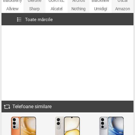
BlackBerry
Ulefone
OUKITEL
Archos
Blackview
Oscal
Allview
Sharp
Alcatel
Nothing
Umidigi
Amazon
Toate mărcile
Telefoane similare