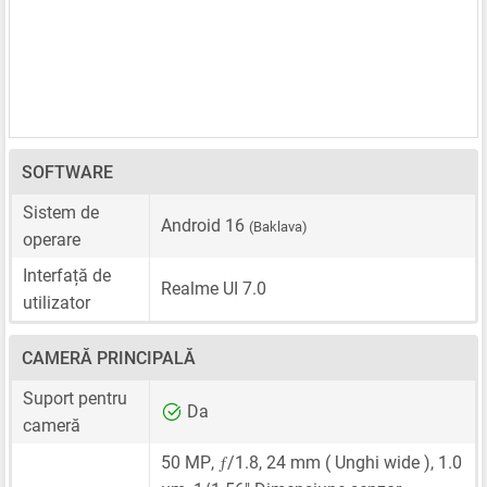
SOFTWARE
Sistem de
Android 16
(Baklava)
operare
Interfață de
Realme UI 7.0
utilizator
CAMERĂ PRINCIPALĂ
Suport pentru
Da
cameră
ƒ
50 MP
,
/1.8,
24 mm
( Unghi wide ),
1.0