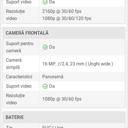
Suport video
Da
Rezoluție
2160p @ 30/60 fps
video
1080p @ 30/60/120 fps
CAMERĂ FRONTALĂ
Suport pentru
Da
cameră
Cameră
ƒ
16 MP
,
/2.4,
23 mm
( Unghi wide )
simplă
Caracteristici
Panoramă
Suport video
Da
Rezoluție
1080p @ 30/60 fps
video
BATERIE
Tip
Si/C Li-Ion