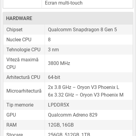
Ecran multi-touch
HARDWARE
Chipset
Qualcomm Snapdragon 8 Gen 5
Nuclee CPU
8
Tehnologie CPU
3 nm
Viteză maximă
3800 MHz
CPU
Arhitectură CPU
64-bit
2x 3.8 GHz – Oryon V3 Phoenix L
Microarhitectură
6x 3.32 GHz – Oryon V3 Phoenix M
Tip memorie
LPDDR5X
GPU
Qualcomm Adreno 829
RAM
12GB, 16GB
Stocare
256GB, 512GB, 1TB