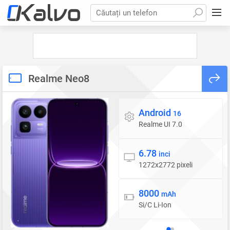
Căutați un telefon
Realme Neo8
Android
Sistem de operare
16
Realme UI 7.0
6.78
Display
inci
1272x2772 pixeli
8000
Baterie
mAh
Si/C Li-Ion